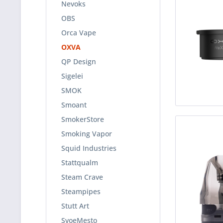
Nevoks
OBS
Orca Vape
OXVA
QP Design
Sigelei
SMOK
Smoant
SmokerStore
Smoking Vapor
Squid Industries
Stattqualm
Steam Crave
Steampipes
Stutt Art
SvoeMesto