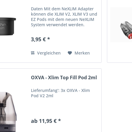
Daten Mit dem NeXLIM Adapter
können die XLIM V2, XLIM V3 und
EZ Pods mit dem neuen NeXLIM
System verwendet werden.
Kompatibel mit OXVA NeXlim Pod
Kit Lieferumfang 1x OXVA NeXlim
3,95 € *
Adapter
Vergleichen
Merken
OXVA - Xlim Top Fill Pod 2ml
Lieferumfang': 3x OXVA - Xlim
Pod V2 2ml
ab 11,95 € *