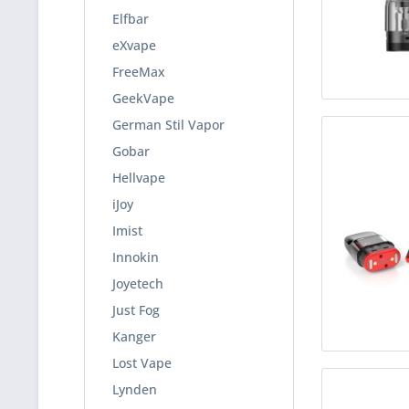
Elfbar
eXvape
FreeMax
GeekVape
German Stil Vapor
Gobar
Hellvape
iJoy
Imist
Innokin
Joyetech
Just Fog
Kanger
Lost Vape
Lynden