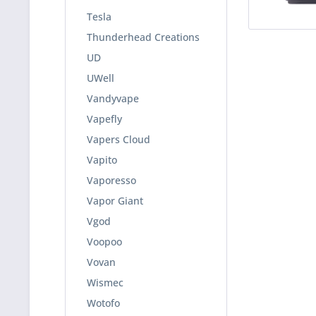
Tesla
Thunderhead Creations
UD
UWell
Vandyvape
Vapefly
Vapers Cloud
Vapito
Vaporesso
Vapor Giant
Vgod
Voopoo
Vovan
Wismec
Wotofo