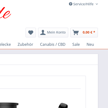
Service/Hilfe
Mein Konto
0,00 € *
elecke
Zubehör
Canabis / CBD
Sale
Neu