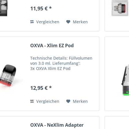
Füllvolumen von 3.5 ml.
11,95 € *
Lieferumfang 3x OXVA ONEO Pod
Tank Verdampfer
Vergleichen
Merken
OXVA - Xlim EZ Pod
Technische Details: Füllvolumen
von 3.0 ml. Lieferumfang':
3x OXVA Xlim EZ Pod
12,95 € *
Vergleichen
Merken
OXVA - NeXlim Adapter