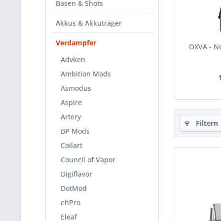
Basen & Shots
Akkus & Akkuträger
Verdampfer
OXVA - Ne
Advken
Ambition Mods
Asmodus
Aspire
Artery
Filtern
BP Mods
Coilart
Council of Vapor
Digiflavor
DotMod
ehPro
Eleaf