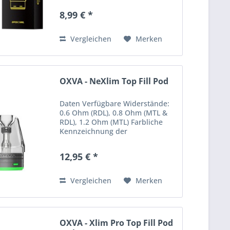
Pod Tank Verdampfer
8,99 € *
Vergleichen
Merken
OXVA - NeXlim Top Fill Pod
Daten Verfügbare Widerstände:
0.6 Ohm (RDL), 0.8 Ohm (MTL &
RDL), 1.2 Ohm (MTL) Farbliche
Kennzeichnung der
verschiedenen Pods Dual-Mesh
Struktur und “Unitech 2.0“
12,95 € *
Technologie für ein noch
intensiveres Dampf- und
Geschmackserlebnis sowie...
Vergleichen
Merken
OXVA - Xlim Pro Top Fill Pod