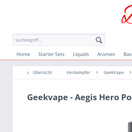
Home
Starter Sets
Liquids
Aromen
Bas
Übersicht
Verdampfer
GeekVape
Geekvape - Aegis Hero P