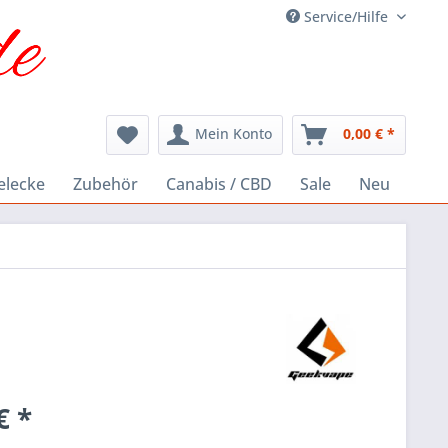
Service/Hilfe
Mein Konto
0,00 € *
elecke
Zubehör
Canabis / CBD
Sale
Neu
€ *
k