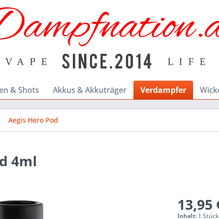
en & Shots
Akkus & Akkuträger
Verdampfer
Wick
Aegis Hero Pod
od 4ml
13,95 
Inhalt:
1 Stüc