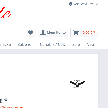
Service/Hilfe
Mein Konto
0,00 € *
elecke
Zubehör
Canabis / CBD
Sale
Neu
€ *
l. Versandkosten