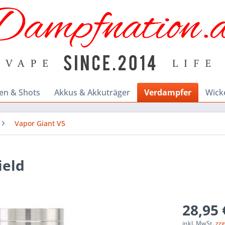
en & Shots
Akkus & Akkuträger
Verdampfer
Wick
Vapor Giant V5
ield
28,95 
inkl. MwSt.
zzg