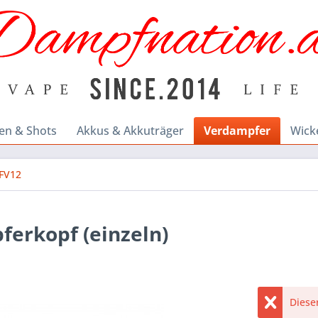
en & Shots
Akkus & Akkuträger
Verdampfer
Wick
FV12
erkopf (einzeln)
Dieser