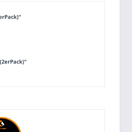
erPack)"
(2erPack)"