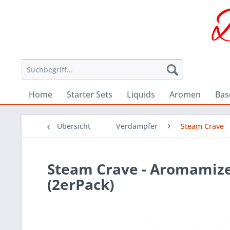
Home
Starter Sets
Liquids
Aromen
Bas
Übersicht
Verdampfer
Steam Crave
Steam Crave - Aromamizer
(2erPack)