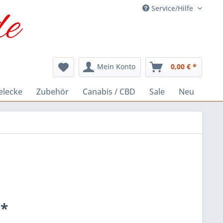
Service/Hilfe
Mein Konto
0,00 € *
elecke
Zubehör
Canabis / CBD
Sale
Neu
 *
k