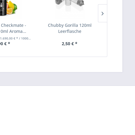
 Checkmate -
Chubby Gorilla 120ml
Chubby G
10ml Aroma...
Leerflasche
Lee
1.690,00 € * / 1000 Milliliter)
90 € *
2,50 € *
2,