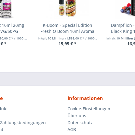
ot 10ml 20mg
K-Boom - Special Edition
Dampflion -
50VG/50PG
Fresh O Boom 10ml Aroma
Black King 
0,00 € * / 1000 Milliliter)
Inhalt
10 Milliliter
(1.595,00 € * / 1000 Milliliter)
Inhalt
10 Milliliter
(
 € *
15,95 € *
16,
ce
Informationen
dukt
Cookie-Einstellungen
Über uns
 Zahlungsbedingungen
Datenschutz
ht
AGB