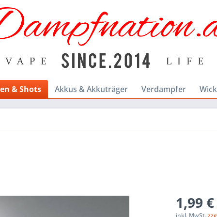
en & Shots
Akkus & Akkuträger
Verdampfer
Wick
1,99 €
inkl. MwSt.
zzg