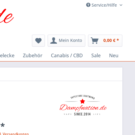
Service/Hilfe
Mein Konto
0,00 € *
elecke
Zubehör
Canabis / CBD
Sale
Neu
 *
l. Versandkosten