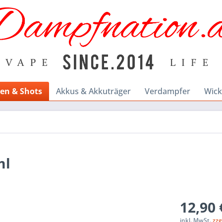
en & Shots
Akkus & Akkuträger
Verdampfer
Wick
ml
12,90 
inkl. MwSt.
zzg