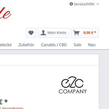
Service/Hilfe
Mein Konto
0,00 € *
elecke
Zubehör
Canabis / CBD
Sale
Neu
€ *
l. Versandkosten