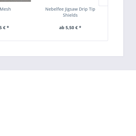
 Mesh
Nebelfee Jigsaw Drip Tip
Totenkopf
Shields
5 € *
ab 5,50 € *
4,