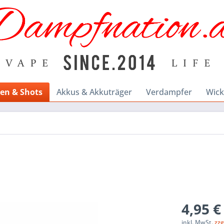
en & Shots
Akkus & Akkuträger
Verdampfer
Wick
4,95 €
inkl. MwSt.
zzg