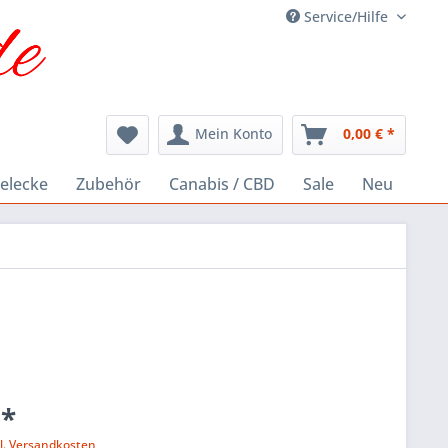
Service/Hilfe
Mein Konto
0,00 € *
elecke
Zubehör
Canabis / CBD
Sale
Neu
 *
l. Versandkosten