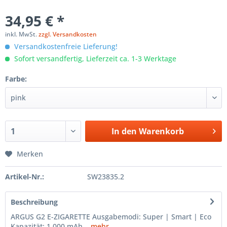
34,95 € *
inkl. MwSt.
zzgl. Versandkosten
Versandkostenfreie Lieferung!
Sofort versandfertig, Lieferzeit ca. 1-3 Werktage
Farbe:
In den
Warenkorb
Merken
Artikel-Nr.:
SW23835.2
Beschreibung
ARGUS G2 E-ZIGARETTE Ausgabemodi: Super | Smart | Eco
Kapazität: 1.000 mAh...
mehr