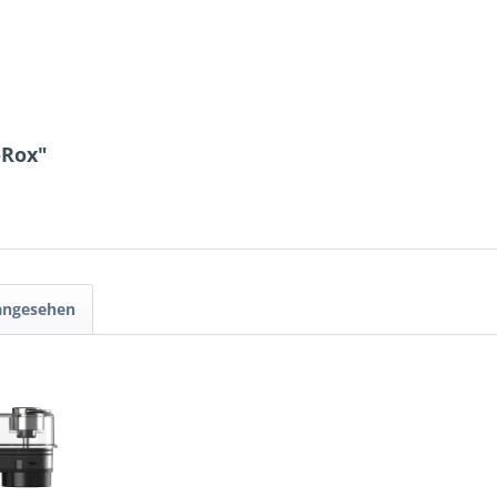
-Rox"
 angesehen