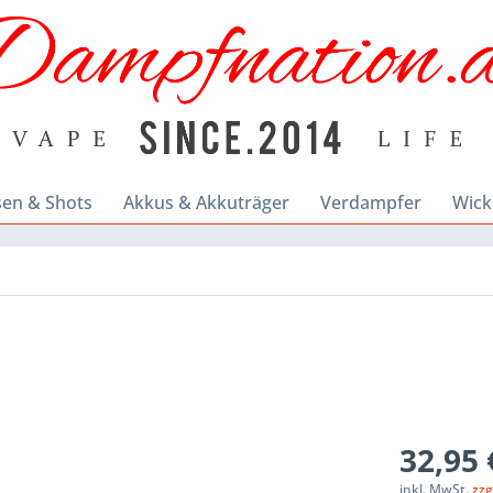
sen & Shots
Akkus & Akkuträger
Verdampfer
Wick
32,95 
inkl. MwSt.
zzg