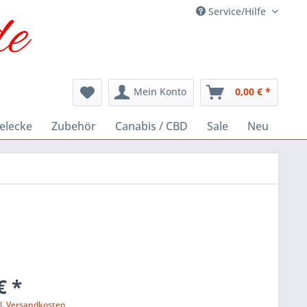
Service/Hilfe
Mein Konto
0,00 € *
elecke
Zubehör
Canabis / CBD
Sale
Neu
€ *
l. Versandkosten