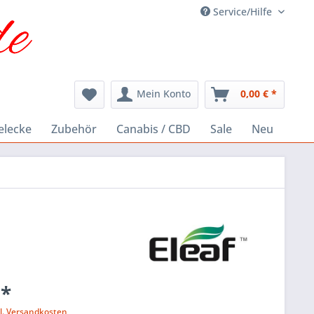
Service/Hilfe
Mein Konto
0,00 € *
elecke
Zubehör
Canabis / CBD
Sale
Neu
 *
l. Versandkosten