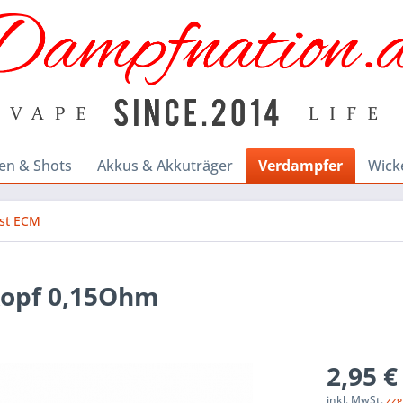
en & Shots
Akkus & Akkuträger
Verdampfer
Wick
ust ECM
kopf 0,15Ohm
2,95 €
inkl. MwSt.
zzg