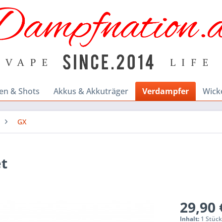
en & Shots
Akkus & Akkuträger
Verdampfer
Wick
GX
et
29,90 
Inhalt:
1 Stüc