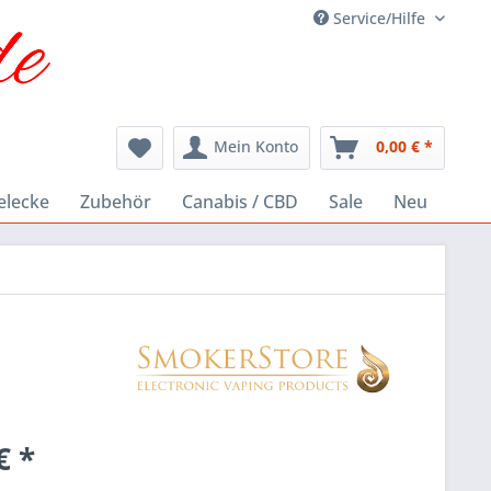
Service/Hilfe
Mein Konto
0,00 € *
elecke
Zubehör
Canabis / CBD
Sale
Neu
€ *
k