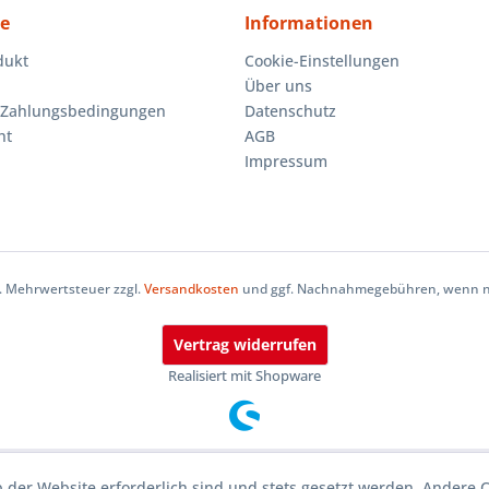
ce
Informationen
dukt
Cookie-Einstellungen
Über uns
 Zahlungsbedingungen
Datenschutz
ht
AGB
Impressum
zl. Mehrwertsteuer zzgl.
Versandkosten
und ggf. Nachnahmegebühren, wenn ni
Vertrag widerrufen
Realisiert mit Shopware
b der Website erforderlich sind und stets gesetzt werden. Andere 