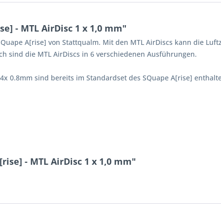
e] - MTL AirDisc 1 x 1,0 mm"
uape A[rise] von Stattqualm. Mit den MTL AirDiscs kann die Luftzu
ch sind die MTL AirDiscs in 6 verschiedenen Ausführungen.
x 0.8mm sind bereits im Standardset des SQuape A[rise] enthalt
ise] - MTL AirDisc 1 x 1,0 mm"