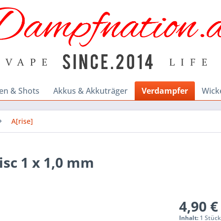
en & Shots
Akkus & Akkuträger
Verdampfer
Wick
A[rise]
isc 1 x 1,0 mm
4,90 €
Inhalt:
1 Stüc