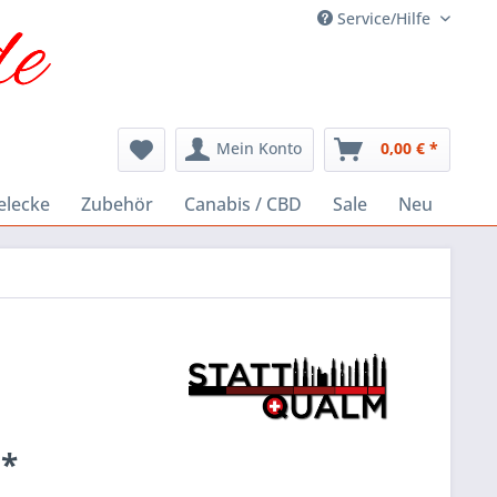
Service/Hilfe
Mein Konto
0,00 € *
elecke
Zubehör
Canabis / CBD
Sale
Neu
 *
k