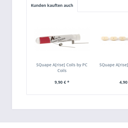
Kunden kauften auch
SQuape A[rise] Coils by PC
SQuape A[rise]
Coils
9,90 € *
4,90