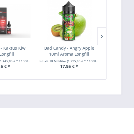
 Kaktus Kiwi
Bad Candy - Angry Apple
5x Innoki
Longfill
10ml Aroma Longfill
Prism Ver
1.445,00 € * / 1000 Milliliter)
Inhalt
10 Milliliter
(1.795,00 € * / 1000 Milliliter)
45 € *
17,95 € *
9,