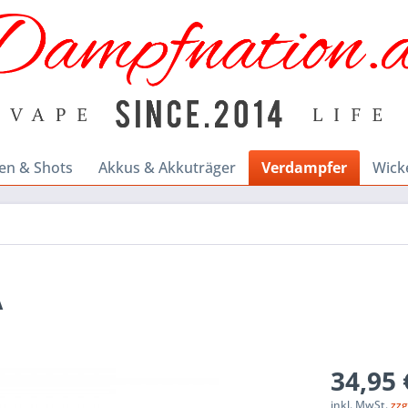
en & Shots
Akkus & Akkuträger
Verdampfer
Wick
A
34,95 
inkl. MwSt.
zzg