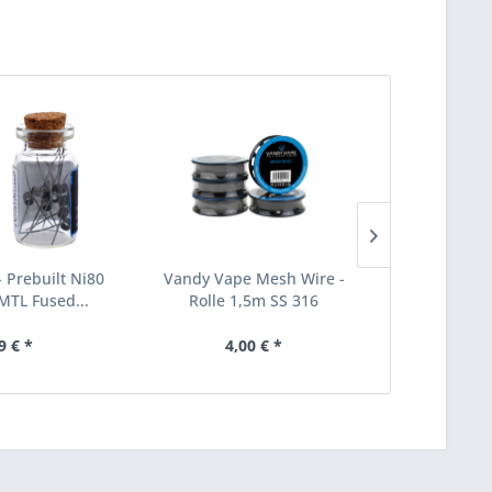
 Prebuilt Ni80
Vandy Vape Mesh Wire -
Coil Mast
MTL Fused...
Rolle 1,5m SS 316
9 € *
4,00 € *
29