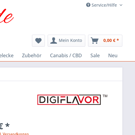
Service/Hilfe
Mein Konto
0,00 € *
elecke
Zubehör
Canabis / CBD
Sale
Neu
€ *
l. Versandkosten