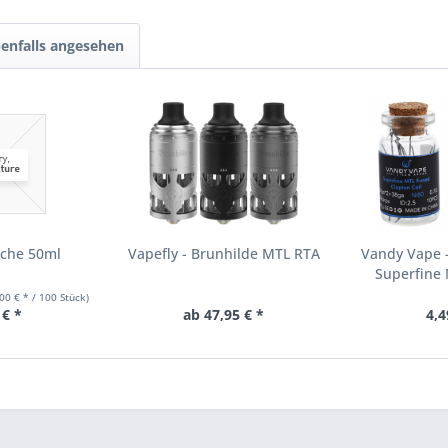
enfalls angesehen
sche 50ml
Vapefly - Brunhilde MTL RTA
Vandy Vape -
Superfine 
00 € * / 100 Stück)
 € *
ab 47,95 € *
4,4