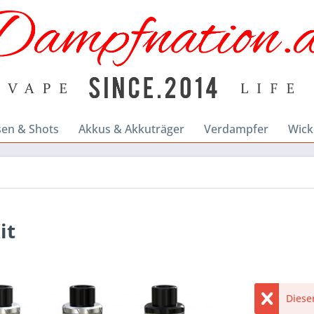
sen & Shots
Akkus & Akkuträger
Verdampfer
Wick
it
Dieser