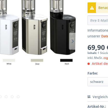
Benach
Informatione
unserer
Dat
69,90 
Inhalt:
1 Stüc
inkl. MwSt.
zzg
Artikel der
Farbe:
Vergleic
Artikel-Nr.: