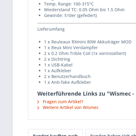
Temp. Range: 100-315°C
Wiederstand TC: 0.05 Ohm bis 1.5 Ohm
Gewinde: 510er (gefedert)
Lieferumfang
1 x Reuleaux RXmini 80W Akkuträger MOD
1 x Reux Mini Verdampfer
2 x 0.2 Ohm Trible Coil (1x vorinstalliert)
2 x Dichtring
1 x USB-Kabel
1 x Aufkleber
2 x Benutzerhandbuch
1 x Anti-fake Aufkleber
Weiterführende Links zu "Wismec - 
Fragen zum Artikel?
Weitere Artikel von Wismec
Kunden kauften auch
Kunden haben sich eb