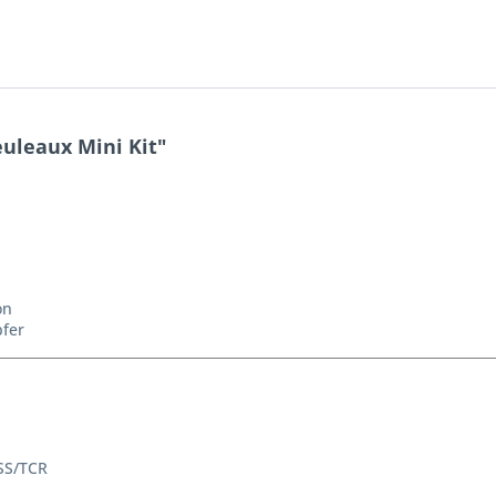
uleaux Mini Kit"
ion
fer
SS/TCR