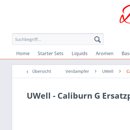
Home
Starter Sets
Liquids
Aromen
Bas
Übersicht
Verdampfer
UWell
C
UWell - Caliburn G Ersatz