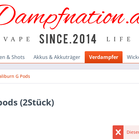
en & Shots
Akkus & Akkuträger
Verdampfer
Wick
aliburn G Pods
pods (2Stück)
Dieser