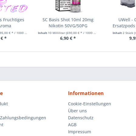
s Fruchtiges
SC Basis Shot 10ml 20mg
UWell - 
Aroma
Nikotin 50VG/50PG
Ersatzpods
Coi
5,00 € * / 1000 Milliliter)
Inhalt
10 Milliliter
(690,00 € * / 1000 Milliliter)
Inhalt
2 Stück
(
 € *
6,90 € *
9,9
ce
Informationen
dukt
Cookie-Einstellungen
Über uns
 Zahlungsbedingungen
Datenschutz
ht
AGB
Impressum