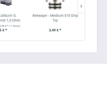
Caliburn G
Reewape - Medium 510 Drip
Riot Sq
 mit 1,0 Ohm
Tip
Schwarze Jo
ls...
4,98 € * / 1 Stück)
Inhalt
5 Milliliter
5 € *
3,49 € *
13