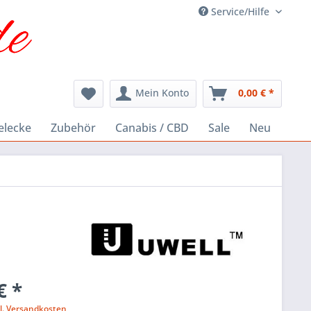
Service/Hilfe
Mein Konto
0,00 € *
elecke
Zubehör
Canabis / CBD
Sale
Neu
€ *
l. Versandkosten