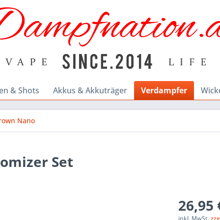
en & Shots
Akkus & Akkuträger
Verdampfer
Wick
rown Nano
romizer Set
26,95 
inkl. MwSt.
zzg