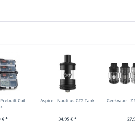
Prebuilt Coil
Aspire - Nautilus GT2 Tank
Geekvape - Z
ox
 € *
34,95 € *
27,