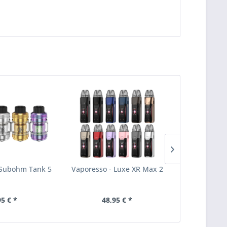
 Subohm Tank 5
Vaporesso - Luxe XR Max 2
GeekVape
Clea
95 € *
48,95 € *
21