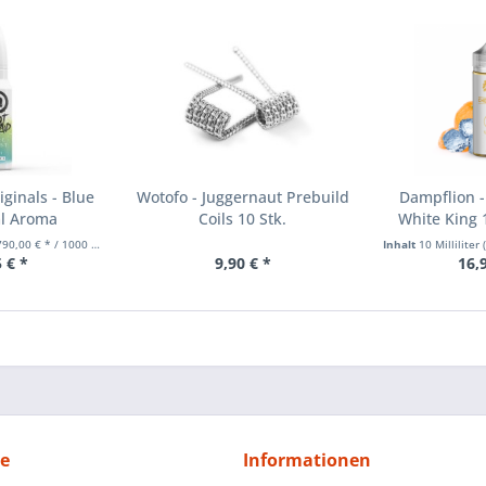
ginals - Blue
Wotofo - Juggernaut Prebuild
Dampflion -
ml Aroma
Coils 10 Stk.
White King 
0,00 € * / 1000 Milliliter)
Inhalt
10 Milliliter
(
 € *
9,90 € *
16,
ce
Informationen