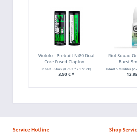
Wotofo - Prebuilt Ni80 Dual
Riot Squad Ori
Core Fused Clapton...
Burst 5
Inhalt
5 Stück
(0,78 € * / 1 Stück)
Inhalt
5 Milliliter
(2.79
3,90 € *
13,95
Service Hotline
Shop Servi