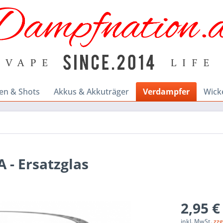
en & Shots
Akkus & Akkuträger
Verdampfer
Wick
 - Ersatzglas
2,95 €
inkl. MwSt.
zzg