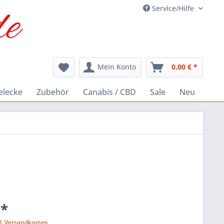
Service/Hilfe
Mein Konto
0,00 € *
elecke
Zubehör
Canabis / CBD
Sale
Neu
 *
l. Versandkosten