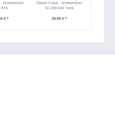
 - Aromamizer
Steam Crave - Aromamizer
Steam Crav
e RTA
SC-200 6ml Tank
SC-200-S 3m
95 € *
39,95 € *
39