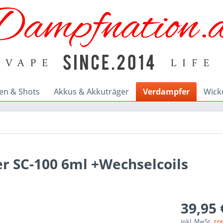
en & Shots
Akkus & Akkuträger
Verdampfer
Wick
r SC-100 6ml +Wechselcoils
39,95 
inkl. MwSt.
zzg