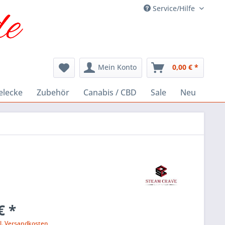
Service/Hilfe
Mein Konto
0,00 € *
elecke
Zubehör
Canabis / CBD
Sale
Neu
€ *
l. Versandkosten